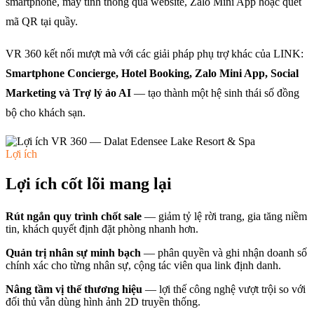
smartphone, máy tính thông qua website, Zalo Mini App hoặc quét
mã QR tại quầy.
VR 360 kết nối mượt mà với các giải pháp phụ trợ khác của LINK:
Smartphone Concierge, Hotel Booking, Zalo Mini App, Social
Marketing và Trợ lý ảo AI
— tạo thành một hệ sinh thái số đồng
bộ cho khách sạn.
Lợi ích
Lợi ích cốt lõi mang lại
Rút ngắn quy trình chốt sale
— giảm tỷ lệ rời trang, gia tăng niềm
tin, khách quyết định đặt phòng nhanh hơn.
Quản trị nhân sự minh bạch
— phân quyền và ghi nhận doanh số
chính xác cho từng nhân sự, cộng tác viên qua link định danh.
Nâng tầm vị thế thương hiệu
— lợi thế công nghệ vượt trội so với
đối thủ vẫn dùng hình ảnh 2D truyền thống.