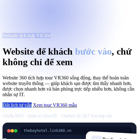
Website tích hợp VR360
Website để khách
bước vào
, chứ
không chỉ để xem
Website 360 tích hợp tour VR360 sống động, thay thế hoàn toàn
website truyền thống — giúp khách sạn được tìm thấy nhanh hơn,
được chọn nhanh hơn và bán phòng trực tiếp nhiều hơn, không cần
nhân sự IT.
Đặt lịch tư vấn
Xem tour VR360 mẫu
Chuẩn SEO · Quản trị Zero-IT · Chatbot AI 24/7 tích hợp sẵn.
thebayhotel.link360.vn
Deluxe Ocean View
Liên hệ 1 chạm
32m² · 2 khách · từ 1.850.000đ